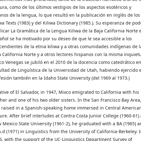
tura, como de los últimos vestigios de los aspectos esotéricos y
anos de la lengua, lo que resultó en la publicación en inglés de los
iwa Texts (1983) y del Kiliwa Dictionary (1985.). Su esperanza de pod
licar La Gramática de la Lengua Kiliwa de la Baja California Norte 
añol se ha motivado por su deseo de que le sea accesible a los
cendientes de la etnia kiliwa y a otras comunidades indígenas de l
a California Norte y a otros lectores hispanos con la misma inquiet
co Venegas se jubiló en el 2010 de la docencia como catedrático en
ultad de Lingüística de la Universidad de Utah, habiendo ejercido 
fesión también en la Idaho State University (del 1969 al 1973.)
tive of El Salvador, in 1947, Mixco emigrated to California with his
her and one of his two older sisters. In the San Francisco Bay Area
 raised in a Spanish-speaking home immersed in Central America
ture. After brief interludes at Contra Costa Junior College (1960-61)
 Mexico State University (1961-2), he graduated with a BA (1965) 
.d (1971) in Linguistics from the University of California-Berkeley. 
6, with the support of the UC-Linguistics Department Survey of