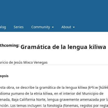
alog
Series
Community
About
rthcoming:
Gramática de la lengua kiliwa 
ricio de Jesús Mixco Venegas
opsis
esta obra, se describe la gramática de la lengua kiliwa (kʷli:w [kúlè
idioma yumano de la etnia kiliwa, en el interior del Municipio de
enada, Baja California Norte, lengua gravemente amenazada por l
inción. Los temas incluyen: la fonología (fonemas, regidos por regl