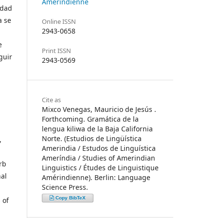
Amérindienne
idad
a se
Online ISSN
2943-0658
e
Print ISSN
guir
2943-0569
Cite as
Mixco Venegas, Mauricio de Jesús .
Forthcoming. Gramática de la
lengua kiliwa de la Baja California
Norte. (Estudios de Lingüística
,
Amerindia / Estudos de Linguística
Ameríndia / Studies of Amerindian
rb
Linguistics / Études de Linguistique
nal
Amérindienne). Berlin: Language
Science Press.
Copy BibTeX
 of