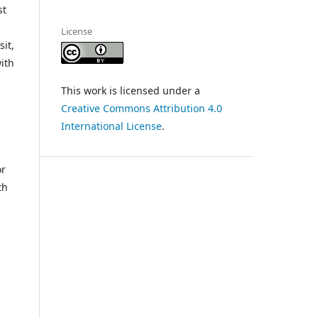
st
License
sit,
with
This work is licensed under a
Creative Commons Attribution 4.0
International License
.
or
th