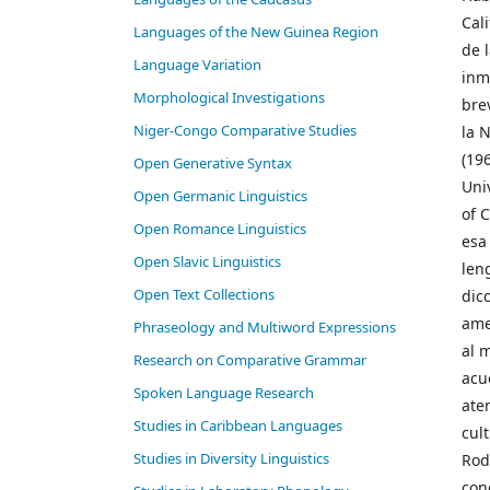
Cal
Languages of the New Guinea Region
de 
Language Variation
inm
Morphological Investigations
bre
Niger-Congo Comparative Studies
la N
(196
Open Generative Syntax
Uni
Open Germanic Linguistics
of 
Open Romance Linguistics
esa
Open Slavic Linguistics
len
Open Text Collections
dic
ame
Phraseology and Multiword Expressions
al 
Research on Comparative Grammar
acu
Spoken Language Research
ate
Studies in Caribbean Languages
cul
Studies in Diversity Linguistics
Rod
con