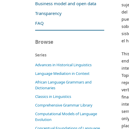
Business model and open data
suj
del
Transparency
pue
FAQ
sob
sis
el h
Browse
Thi
Series
end
Advances in Historical Linguistics
int
Language Mediation in Context
Top
African Language Grammars and
rep
Dictionaries
ver
Classics in Linguistics
fin
int
Comprehensive Grammar Library
sen
Computational Models of Language
onl
Evolution
pla
Conceptual Foundations of Language