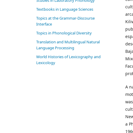
Studies in Laboratory Phonology
cul
Textbooks in Language Sciences
arc
Topics at the Grammar-Discourse
Kil
Interface
pub
Topics in Phonological Diversity
esp
Translation and Multilingual Natural
des
Language Processing
Baj
World Histories of Lexicography and
Mix
Lexicology
Fac
pro
A na
mot
was
cul
New
a Ph
196