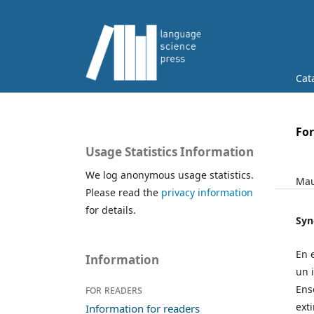
Cat
Fo
Usage Statistics Information
We log anonymous usage statistics.
Mau
Please read the
privacy information
for details.
Syn
En 
Information
un 
Ens
For readers
ext
Information for readers