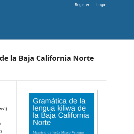
Register
Login
de la Baja California Norte
èw])
a
as