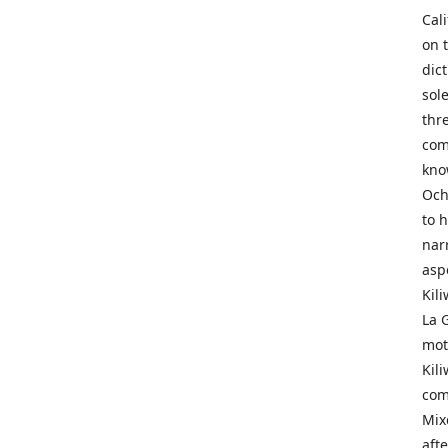
Cal
on 
dic
sol
thr
com
kno
Och
to 
narr
asp
Kil
La 
mot
Kil
com
Mix
aft