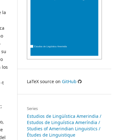
 la
ica
ño
o
e su
ro
 los
LaTeX source on
GitHub
-t
;
Series
Estudios de Lingüística Amerindia /
o,
Estudos de Linguística Ameríndia /
Studies of Amerindian Linguistics /
te
Études de Linguistique
del