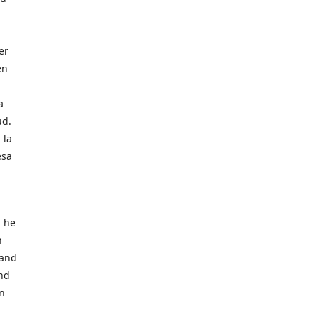
er
en
a
ud.
 la
esa
, he
n
 and
and
In