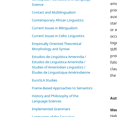
amo
Science
pre
Contact and Multilingualism
auxi
Contemporary African Linguistics
sta
Current Issues in Bilingualism
or 
Current Issues in Celtic Linguistics
occ
tog
Empirically Oriented Theoretical
Morphology and Syntax
‘dif
pre
Estudios de Lingüística Amerindia /
Estudos de Linguística Ameríndia /
fol
Studies of Amerindian Linguistics /
cla
Études de Linguistique Amérindienne
the
EuroSLA Studies
Frame-Based Approaches to Semantics
History and Philosophy of the
Aut
Language Sciences
Im­ple­ment­ed Gram­mars
Mau
Hab
Languages of the Caucasus