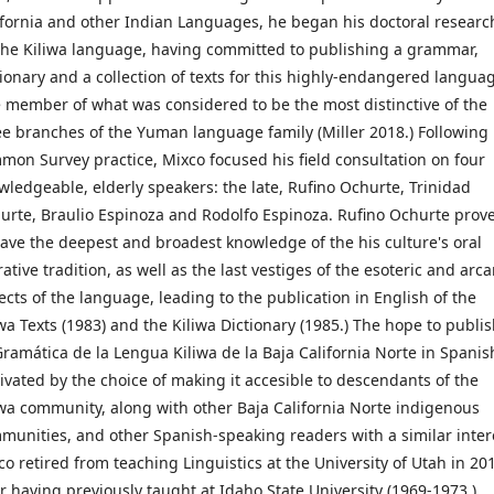
ifornia and other Indian Languages, he began his doctoral researc
the Kiliwa language, having committed to publishing a grammar,
tionary and a collection of texts for this highly-endangered langua
e member of what was considered to be the most distinctive of the
ee branches of the Yuman language family (Miller 2018.) Following
mon Survey practice, Mixco focused his field consultation on four
wledgeable, elderly speakers: the late, Rufino Ochurte, Trinidad
urte, Braulio Espinoza and Rodolfo Espinoza. Rufino Ochurte prov
have the deepest and broadest knowledge of the his culture's oral
ative tradition, as well as the last vestiges of the esoteric and arc
ects of the language, leading to the publication in English of the
iwa Texts (1983) and the Kiliwa Dictionary (1985.) The hope to publi
Gramática de la Lengua Kiliwa de la Baja California Norte in Spanish
ivated by the choice of making it accesible to descendants of the
iwa community, along with other Baja California Norte indigenous
munities, and other Spanish-speaking readers with a similar inter
co retired from teaching Linguistics at the University of Utah in 20
er having previously taught at Idaho State University (1969-1973.)