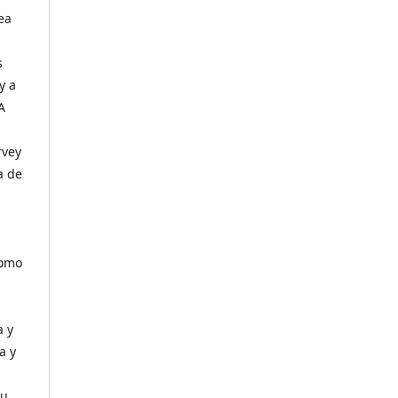
ea
s
y a
A
a
rvey
a de
como
a y
a y
s
su