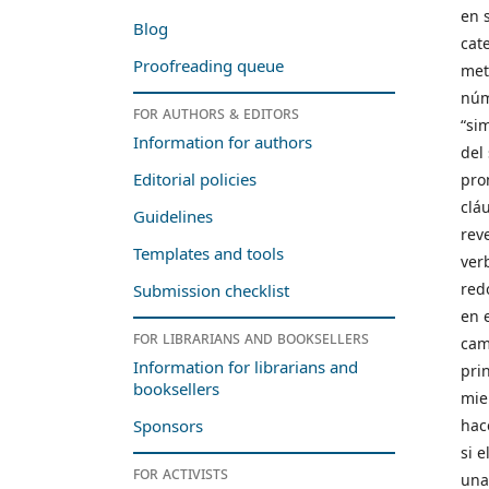
en s
Blog
cat
Proofreading queue
met
núm
For authors & editors
“si
Information for authors
del 
Editorial policies
pron
clá
Guidelines
rev
Templates and tools
ver
redo
Submission checklist
en 
For librarians and booksellers
cam
Information for librarians and
prin
booksellers
mie
hac
Sponsors
si 
For activists
una