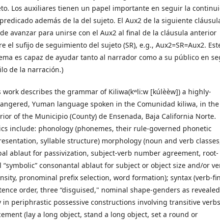
eto. Los auxiliares tienen un papel importante en seguir la continu
 predicado además de la del sujeto. El Aux2 de la siguiente cláusul
de avanzar para unirse con el Aux2 al final de la cláusula anterior
re el sufijo de seguimiento del sujeto (SR), e.g., Aux2=SR=Aux2. Est
tema es capaz de ayudar tanto al narrador como a su público en se
ilo de la narración.)
s work describes the grammar of Kiliwa(kʷli:w [kúlèèw]) a highly-
angered, Yuman language spoken in the Comunidad kiliwa, in the
erior of the Municipio (County) de Ensenada, Baja California Norte.
ics include: phonology (phonemes, their rule-governed phonetic
resentation, syllable structure) morphology (noun and verb classes
bal ablaut for passivization, subject-verb number agreement, root-
al “symbolic” consonantal ablaut for subject or object size and/or ve
ensity, pronominal prefix selection, word formation); syntax (verb-fi
tence order, three “disguised," nominal shape-genders as revealed
y in periphrastic possessive constructions involving transitive verbs
cement (lay a long object, stand a long object, set a round or