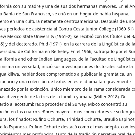
ifornia con su madre y una de sus dos hermanas mayores. En el Ár
la Bahía de San Francisco, se crió en un hogar de habla hispana,
erso en una cultura netamente centroamericana. Después de uno
ves períodos de asistencia al Contra Costa Junior College (1960-61) 
ew Mexico State University (1961-2), se recibió con los títulos del B
5) y del doctorado, Ph.d (1971), en la carrera de la Lingüística de l
versidad de California en Berkeley. En el 1966, sufragado por el Su
California and other Indian Languages, de la Facultad de Lingüístic
 misma universidad, inició sus investigaciones doctorales sobre la
gua kiliwa, habiéndose comprometido a publicar la gramática, un
cionario y una colección de textos en este idioma tan gravemente
nazado por la extinción, único miembro de la rama considerada 
más divergente de la tres de la familia yumana (Miller 2018). De
erdo al acostumbrado proceder del Survey, Mixco concentró su
nción en los cuatro señores mayores más conocedores se su lengu
tura, los finados: Rufino Ochurte, Trinidad Ochurte, Braulio Espinoz
olfo Espinoza. Rufino Ochurte destacó como el más adepto, con lo
ocimientos más profundos, tanto de la tradición narrativa oral de 