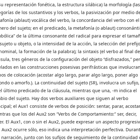
u representación fonética, la estructura silábica) la morfología (las
egorías de los sustantivos y los verbos, la pasivización por medio de
afonía (ablaut) vocálica del verbo, la concordancia del verbo con el
ero del sujeto; en el predicado, la metafonía (o ablaut) consonánt
mbólica” de la última consonante del radical para expresar el tama
sujeto u objeto, o la intensidad de la acción, la selección del prefij
ominal, la formación de la palabra); la sintaxis (el verbo al final d
usula, tres géneros de la configuración del objeto “disfrazados,” pe
elados en las construcciones posesivas perifrásticas que involucran
bos de colocación (acostar algo largo, parar algo largo, poner algo
ndo o amorfo.). La continuidad del sujeto (SR), involucra un sufijo, 
el último predicado de la cláusula, mientras que una, -m indica el
bio del sujeto. Hay dos verbos auxiliares que siguen al verbo
cipal; el Aux1 consiste de verbos de posición: sentar, parar, acostar
ntras que los del Aux2 son “Verbs de Comportamiento:” ser, decir,
er. El Aux1, con o sin el Aux2, puede expresar un aspecto progresiv
el Aux2 ocurre sólo, eso indica una interpretación perfectiva. Duran
 narración, junto con los sufijos de seguimiento de la continuidad 